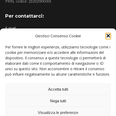
PRIN, codice: 2020ZWKXKE
Per contattarci:
E-mail:
Gestisci Consenso Cookie
urbem@polimi.it
Indirizzo:
Per fornire le migliori esperienze, utilizziamo tecnologie come i
cookie per memorizzare e/o accedere alle informazioni del
Politecnico di Milano - Dipartimento di Energia, Campus
dispositivo. Il consenso a queste tecnologie ci permetterà di
Bovisa
elaborare dati come il comportamento di navigazione o ID
unici su questo sito. Non acconsentire o ritirare il consenso
può influire negativamente su alcune caratteristiche e funzioni.
News:
Conclusione progetto URBEM
Accetta tutti
6 Maggio 2025
Nega tutti
Evento finale URBEM
Visualizza le preferenze
17 Marzo 2025