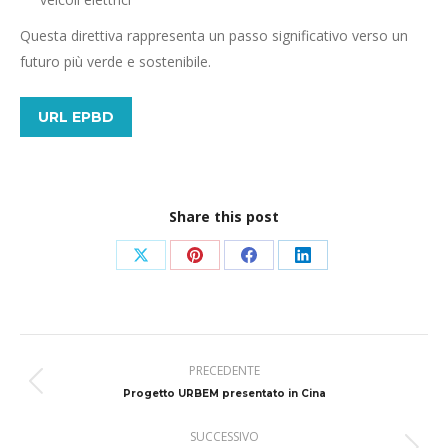
Questa direttiva rappresenta un passo significativo verso un
futuro più verde e sostenibile.
URL EPBD
Share this post
Condividi
Condividi
Condividi
Condividi
su
su
su
su
X
Pinterest
Facebook
LinkedIn
Naviga
PRECEDENTE
tra
Post
Progetto URBEM presentato in Cina
precedente:
i
SUCCESSIVO